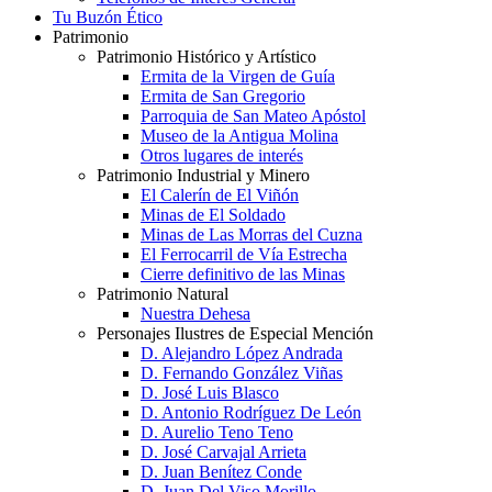
Tu Buzón Ético
Patrimonio
Patrimonio Histórico y Artístico
Ermita de la Virgen de Guía
Ermita de San Gregorio
Parroquia de San Mateo Apóstol
Museo de la Antigua Molina
Otros lugares de interés
Patrimonio Industrial y Minero
El Calerín de El Viñón
Minas de El Soldado
Minas de Las Morras del Cuzna
El Ferrocarril de Vía Estrecha
Cierre definitivo de las Minas
Patrimonio Natural
Nuestra Dehesa
Personajes Ilustres de Especial Mención
D. Alejandro López Andrada
D. Fernando González Viñas
D. José Luis Blasco
D. Antonio Rodríguez De León
D. Aurelio Teno Teno
D. José Carvajal Arrieta
D. Juan Benítez Conde
D. Juan Del Viso Morillo