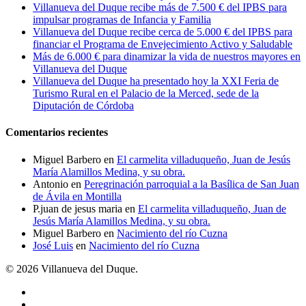
Villanueva del Duque recibe más de 7.500 € del IPBS para
impulsar programas de Infancia y Familia
Villanueva del Duque recibe cerca de 5.000 € del IPBS para
financiar el Programa de Envejecimiento Activo y Saludable
Más de 6.000 € para dinamizar la vida de nuestros mayores en
Villanueva del Duque
Villanueva del Duque ha presentado hoy la XXI Feria de
Turismo Rural en el Palacio de la Merced, sede de la
Diputación de Córdoba
Comentarios recientes
Miguel Barbero
en
El carmelita villaduqueño, Juan de Jesús
María Alamillos Medina, y su obra.
Antonio
en
Peregrinación parroquial a la Basílica de San Juan
de Ávila en Montilla
P.juan de jesus maria
en
El carmelita villaduqueño, Juan de
Jesús María Alamillos Medina, y su obra.
Miguel Barbero
en
Nacimiento del río Cuzna
José Luis
en
Nacimiento del río Cuzna
© 2026 Villanueva del Duque.
twitter
facebook