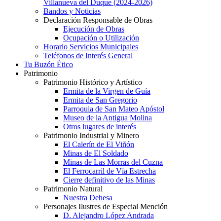
Villanueva del Duque (2024-2026)
Bandos y Noticias
Declaración Responsable de Obras
Ejecución de Obras
Ocupación o Utilización
Horario Servicios Municipales
Teléfonos de Interés General
Tu Buzón Ético
Patrimonio
Patrimonio Histórico y Artístico
Ermita de la Virgen de Guía
Ermita de San Gregorio
Parroquia de San Mateo Apóstol
Museo de la Antigua Molina
Otros lugares de interés
Patrimonio Industrial y Minero
El Calerín de El Viñón
Minas de El Soldado
Minas de Las Morras del Cuzna
El Ferrocarril de Vía Estrecha
Cierre definitivo de las Minas
Patrimonio Natural
Nuestra Dehesa
Personajes Ilustres de Especial Mención
D. Alejandro López Andrada