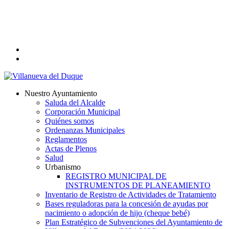
Skip
to
main
content
twitter
facebook
search
Menu
Nuestro Ayuntamiento
Saluda del Alcalde
Corporación Municipal
Quiénes somos
Ordenanzas Municipales
Reglamentos
Actas de Plenos
Salud
Urbanismo
REGISTRO MUNICIPAL DE
INSTRUMENTOS DE PLANEAMIENTO
Inventario de Registro de Actividades de Tratamiento
Bases reguladoras para la concesión de ayudas por
nacimiento o adopción de hijo (cheque bebé)
Plan Estratégico de Subvenciones del Ayuntamiento de