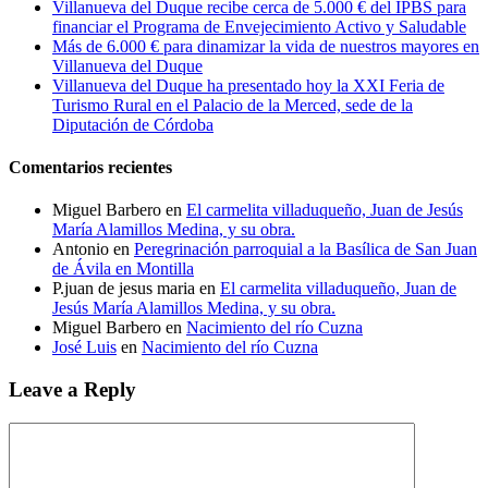
Villanueva del Duque recibe cerca de 5.000 € del IPBS para
financiar el Programa de Envejecimiento Activo y Saludable
Más de 6.000 € para dinamizar la vida de nuestros mayores en
Villanueva del Duque
Villanueva del Duque ha presentado hoy la XXI Feria de
Turismo Rural en el Palacio de la Merced, sede de la
Diputación de Córdoba
Comentarios recientes
Miguel Barbero
en
El carmelita villaduqueño, Juan de Jesús
María Alamillos Medina, y su obra.
Antonio
en
Peregrinación parroquial a la Basílica de San Juan
de Ávila en Montilla
P.juan de jesus maria
en
El carmelita villaduqueño, Juan de
Jesús María Alamillos Medina, y su obra.
Miguel Barbero
en
Nacimiento del río Cuzna
José Luis
en
Nacimiento del río Cuzna
Leave a Reply