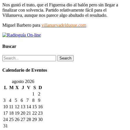
Nos gustó el trato, que el Figueroa dio al balón pero sin llegar a
finalizar con solvencia. Partido relativamente fácil para el
Villanueva, aunque nos parece algo abultado el resultado.
Miguel Barbero para
villanuevadelduque.com
Buscar
Search
Calendario de Eventos
agosto 2026
L
M
X
J
V
S
D
1
2
3
4
5
6
7
8
9
10
11
12
13
14
15
16
17
18
19
20
21
22
23
24
25
26
27
28
29
30
31