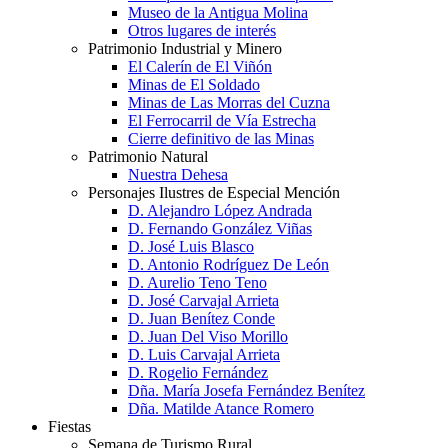
Museo de la Antigua Molina
Otros lugares de interés
Patrimonio Industrial y Minero
El Calerín de El Viñón
Minas de El Soldado
Minas de Las Morras del Cuzna
El Ferrocarril de Vía Estrecha
Cierre definitivo de las Minas
Patrimonio Natural
Nuestra Dehesa
Personajes Ilustres de Especial Mención
D. Alejandro López Andrada
D. Fernando González Viñas
D. José Luis Blasco
D. Antonio Rodríguez De León
D. Aurelio Teno Teno
D. José Carvajal Arrieta
D. Juan Benítez Conde
D. Juan Del Viso Morillo
D. Luis Carvajal Arrieta
D. Rogelio Fernández
Dña. María Josefa Fernández Benítez
Dña. Matilde Atance Romero
Fiestas
Semana de Turismo Rural