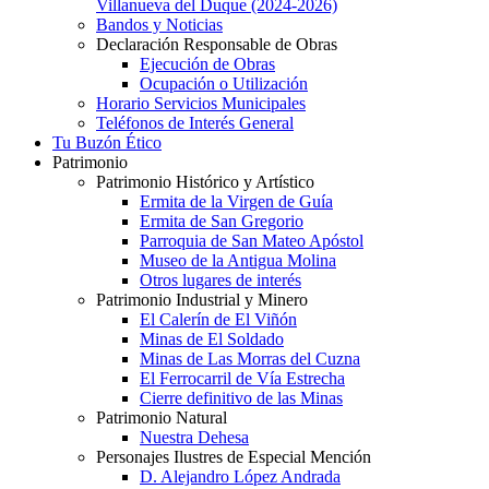
Villanueva del Duque (2024-2026)
Bandos y Noticias
Declaración Responsable de Obras
Ejecución de Obras
Ocupación o Utilización
Horario Servicios Municipales
Teléfonos de Interés General
Tu Buzón Ético
Patrimonio
Patrimonio Histórico y Artístico
Ermita de la Virgen de Guía
Ermita de San Gregorio
Parroquia de San Mateo Apóstol
Museo de la Antigua Molina
Otros lugares de interés
Patrimonio Industrial y Minero
El Calerín de El Viñón
Minas de El Soldado
Minas de Las Morras del Cuzna
El Ferrocarril de Vía Estrecha
Cierre definitivo de las Minas
Patrimonio Natural
Nuestra Dehesa
Personajes Ilustres de Especial Mención
D. Alejandro López Andrada