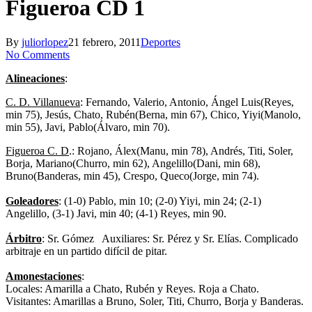
Figueroa CD 1
By
juliorlopez
21 febrero, 2011
Deportes
No Comments
Alineaciones
:
C. D. Villanueva
: Fernando, Valerio, Antonio, Ángel Luis(Reyes,
min 75), Jesús, Chato, Rubén(Berna, min 67), Chico, Yiyi(Manolo,
min 55), Javi, Pablo(Álvaro, min 70).
Figueroa C. D
.: Rojano, Álex(Manu, min 78), Andrés, Titi, Soler,
Borja, Mariano(Churro, min 62), Angelillo(Dani, min 68),
Bruno(Banderas, min 45), Crespo, Queco(Jorge, min 74).
Goleadores
: (1-0) Pablo, min 10; (2-0) Yiyi, min 24; (2-1)
Angelillo, (3-1) Javi, min 40; (4-1) Reyes, min 90.
Árbitro
: Sr. Gómez Auxiliares: Sr. Pérez y Sr. Elías. Complicado
arbitraje en un partido difícil de pitar.
Amonestaciones
:
Locales: Amarilla a Chato, Rubén y Reyes. Roja a Chato.
Visitantes: Amarillas a Bruno, Soler, Titi, Churro, Borja y Banderas.