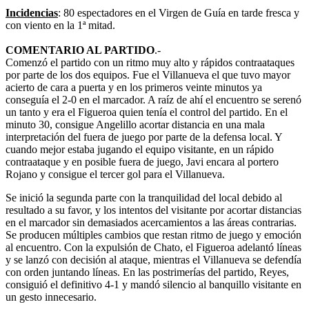
Incidencias
: 80 espectadores en el Virgen de Guía en tarde fresca y
con viento en la 1ª mitad.
COMENTARIO AL PARTIDO
.-
Comenzó el partido con un ritmo muy alto y rápidos contraataques
por parte de los dos equipos. Fue el Villanueva el que tuvo mayor
acierto de cara a puerta y en los primeros veinte minutos ya
conseguía el 2-0 en el marcador. A raíz de ahí el encuentro se serenó
un tanto y era el Figueroa quien tenía el control del partido. En el
minuto 30, consigue Angelillo acortar distancia en una mala
interpretación del fuera de juego por parte de la defensa local. Y
cuando mejor estaba jugando el equipo visitante, en un rápido
contraataque y en posible fuera de juego, Javi encara al portero
Rojano y consigue el tercer gol para el Villanueva.
Se inició la segunda parte con la tranquilidad del local debido al
resultado a su favor, y los intentos del visitante por acortar distancias
en el marcador sin demasiados acercamientos a las áreas contrarias.
Se producen múltiples cambios que restan ritmo de juego y emoción
al encuentro. Con la expulsión de Chato, el Figueroa adelantó líneas
y se lanzó con decisión al ataque, mientras el Villanueva se defendía
con orden juntando líneas. En las postrimerías del partido, Reyes,
consiguió el definitivo 4-1 y mandó silencio al banquillo visitante en
un gesto innecesario.