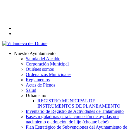
Skip
to
main
content
twitter
facebook
search
Menu
Nuestro Ayuntamiento
Saluda del Alcalde
Corporación Municipal
Quiénes somos
Ordenanzas Municipales
Reglamentos
Actas de Plenos
Salud
Urbanismo
REGISTRO MUNICIPAL DE
INSTRUMENTOS DE PLANEAMIENTO
Inventario de Registro de Actividades de Tratamiento
Bases reguladoras para la concesión de ayudas por
nacimiento o adopción de hijo (cheque bebé)
Plan Estratégico de Subvenciones del Ayuntamiento de