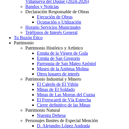
Villanueva del Duque (2024-2026)
Bandos y Noticias
Declaración Responsable de Obras
Ejecución de Obras
Ocupación o Utilización
Horario Servicios Municipales
Teléfonos de Interés General
Tu Buzón Ético
Patrimonio
Patrimonio Histórico y Artístico
Ermita de la Virgen de Guía
Ermita de San Gregorio
Parroquia de San Mateo Apóstol
Museo de la Antigua Molina
Otros lugares de interés
Patrimonio Industrial y Minero
El Calerín de El Viñón
Minas de El Soldado
Minas de Las Morras del Cuzna
El Ferrocarril de Vía Estrecha
Cierre definitivo de las Minas
Patrimonio Natural
Nuestra Dehesa
Personajes Ilustres de Especial Mención
D. Alejandro López Andrada