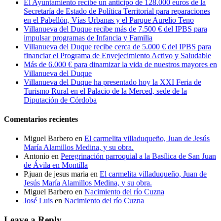
El Ayuntamiento recibe un anticipo de 128.000 euros de la
Secretaría de Estado de Política Territorial para reparaciones
en el Pabellón, Vías Urbanas y el Parque Aurelio Teno
Villanueva del Duque recibe más de 7.500 € del IPBS para
impulsar programas de Infancia y Familia
Villanueva del Duque recibe cerca de 5.000 € del IPBS para
financiar el Programa de Envejecimiento Activo y Saludable
Más de 6.000 € para dinamizar la vida de nuestros mayores en
Villanueva del Duque
Villanueva del Duque ha presentado hoy la XXI Feria de
Turismo Rural en el Palacio de la Merced, sede de la
Diputación de Córdoba
Comentarios recientes
Miguel Barbero
en
El carmelita villaduqueño, Juan de Jesús
María Alamillos Medina, y su obra.
Antonio
en
Peregrinación parroquial a la Basílica de San Juan
de Ávila en Montilla
P.juan de jesus maria
en
El carmelita villaduqueño, Juan de
Jesús María Alamillos Medina, y su obra.
Miguel Barbero
en
Nacimiento del río Cuzna
José Luis
en
Nacimiento del río Cuzna
Leave a Reply