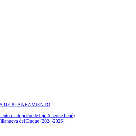
OS DE PLANEAMIENTO
iento o adopción de hijo (cheque bebé)
Villanueva del Duque (2024-2026)