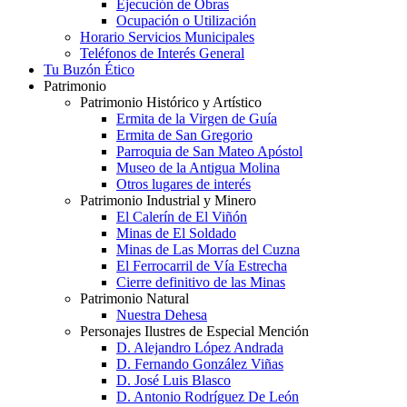
Ejecución de Obras
Ocupación o Utilización
Horario Servicios Municipales
Teléfonos de Interés General
Tu Buzón Ético
Patrimonio
Patrimonio Histórico y Artístico
Ermita de la Virgen de Guía
Ermita de San Gregorio
Parroquia de San Mateo Apóstol
Museo de la Antigua Molina
Otros lugares de interés
Patrimonio Industrial y Minero
El Calerín de El Viñón
Minas de El Soldado
Minas de Las Morras del Cuzna
El Ferrocarril de Vía Estrecha
Cierre definitivo de las Minas
Patrimonio Natural
Nuestra Dehesa
Personajes Ilustres de Especial Mención
D. Alejandro López Andrada
D. Fernando González Viñas
D. José Luis Blasco
D. Antonio Rodríguez De León