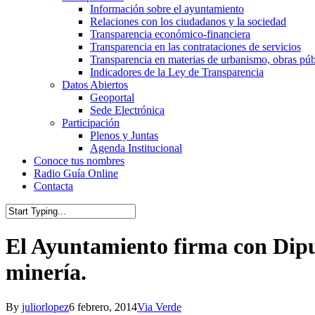
Información sobre el ayuntamiento
Relaciones con los ciudadanos y la sociedad
Transparencia económico-financiera
Transparencia en las contrataciones de servicios
Transparencia en materias de urbanismo, obras pú
Indicadores de la Ley de Transparencia
Datos Abiertos
Geoportal
Sede Electrónica
Participación
Plenos y Juntas
Agenda Institucional
Conoce tus nombres
Radio Guía Online
Contacta
Close
Search
El Ayuntamiento firma con Diput
minería.
By
juliorlopez
6 febrero, 2014
Via Verde