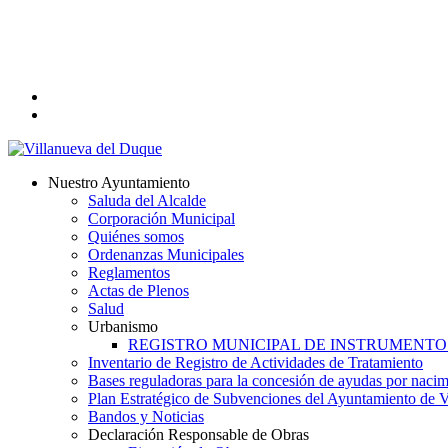
Skip
to
main
content
twitter
facebook
search
Menu
Nuestro Ayuntamiento
Saluda del Alcalde
Corporación Municipal
Quiénes somos
Ordenanzas Municipales
Reglamentos
Actas de Plenos
Salud
Urbanismo
REGISTRO MUNICIPAL DE INSTRUMENT
Inventario de Registro de Actividades de Tratamiento
Bases reguladoras para la concesión de ayudas por nacim
Plan Estratégico de Subvenciones del Ayuntamiento de 
Bandos y Noticias
Declaración Responsable de Obras